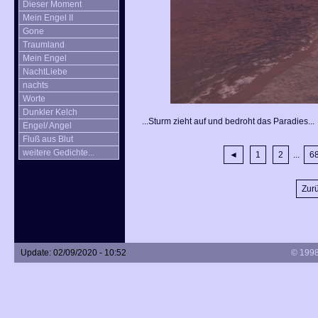
Dieser Moment
Mein Engel II
Gone
Traumland
Mein Engel
NachtLiebe
nachts
Worte
Dunkler Kelch
...Sturm zieht auf und bedroht das Paradies...
Engel/ Angel
Fluß aus Blut
weitere Gedichte...
◄
1
2
...
6
Zurü
Update: 02/09/2020 - 10:52
© 1998