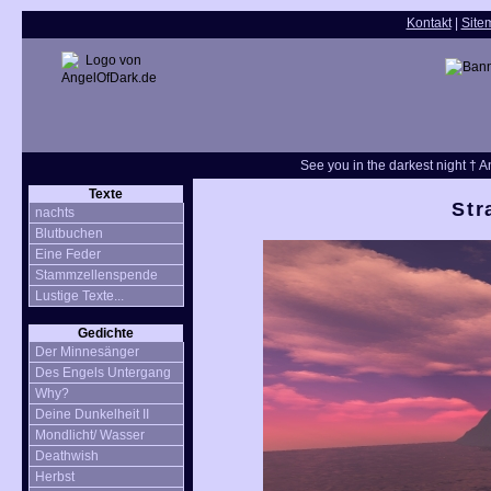
Kontakt
|
Site
See you in the darkest night † An
Texte
Str
nachts
Blutbuchen
Eine Feder
Stammzellenspende
Lustige Texte...
Gedichte
Der Minnesänger
Des Engels Untergang
Why?
Deine Dunkelheit II
Mondlicht/ Wasser
Deathwish
Herbst