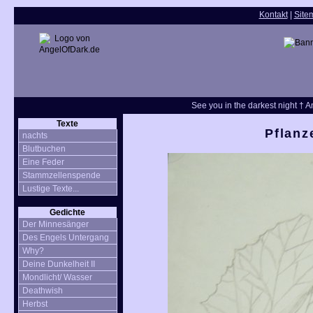
Kontakt
|
Site
See you in the darkest night † An
Texte
Pflanz
nachts
Blutbuchen
Eine Feder
Stammzellenspende
Lustige Texte...
Gedichte
Der Minnesänger
Des Engels Untergang
Why?
Deine Dunkelheit II
Mondlicht/ Wasser
Deathwish
Herbst