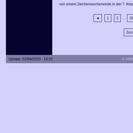
von einem Zeichenwochenende in der 7. Kla
◄
1
2
...
2
Zurü
Update: 02/09/2020 - 10:52
© 1998