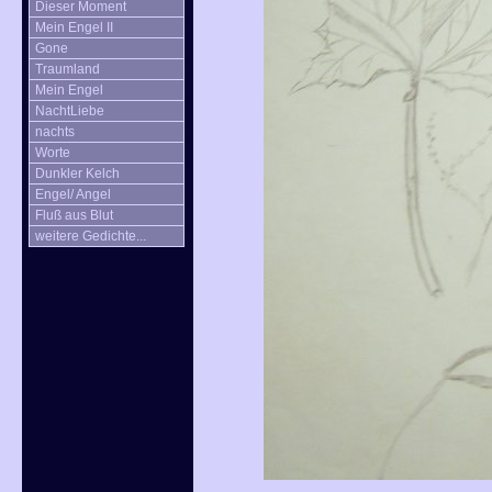
Dieser Moment
Mein Engel II
Gone
Traumland
Mein Engel
NachtLiebe
nachts
Worte
Dunkler Kelch
Engel/ Angel
Fluß aus Blut
weitere Gedichte...