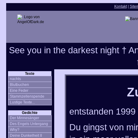
Kontakt
|
Site
See you in the darkest night † Ang
Texte
nachts
Blutbuchen
Z
Eine Feder
Stammzellenspende
Lustige Texte...
entstanden 1999
Gedichte
Der Minnesänger
Des Engels Untergang
Du gingst von mi
Why?
Deine Dunkelheit II