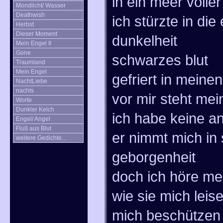
in ein meer voller
Mondlicht/ Wasser
Deathwish
ich stürzte in die
Herbst
Dieser Moment
dunkelheit
Mein Engel II
Gone
schwarzes blut
Traumland
Mein Engel
gefriert in meine
NachtLiebe
nachts
vor mir steht mei
Worte
Dunkler Kelch
ich habe keine a
Engel/ Angel
Fluß aus Blut
er nimmt mich in
weitere Gedichte...
geborgenheit
doch ich höre me
wie sie mich leise
mich beschützen 