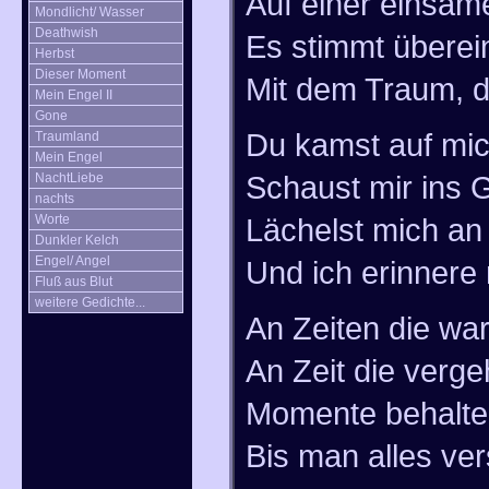
Auf einer einsam
Mondlicht/ Wasser
Deathwish
Es stimmt überei
Herbst
Dieser Moment
Mit dem Traum, d
Mein Engel II
Gone
Du kamst auf mic
Traumland
Mein Engel
Schaust mir ins 
NachtLiebe
nachts
Worte
Lächelst mich an
Dunkler Kelch
Engel/ Angel
Und ich erinnere
Fluß aus Blut
weitere Gedichte...
An Zeiten die wa
An Zeit die verge
Momente behalte
Bis man alles ver