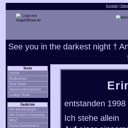
Kontakt
|
Site
See you in the darkest night † Ang
Texte
nachts
Blutbuchen
Eri
Eine Feder
Stammzellenspende
Lustige Texte...
entstanden 1998
Gedichte
Der Minnesänger
Des Engels Untergang
Ich stehe allein
Why?
Deine Dunkelheit II