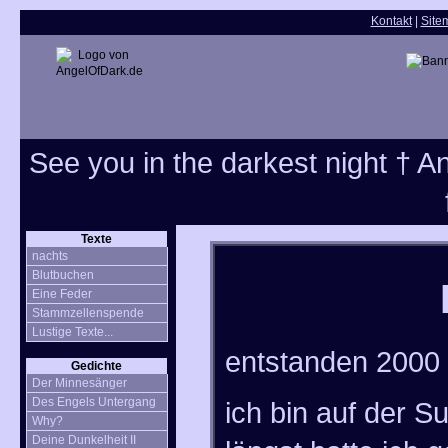
Kontakt
|
Site
See you in the darkest night † Ang
Texte
nachts
Blutbuchen
Eine Feder
Stammzellenspende
Lustige Texte...
entstanden 2000
Gedichte
Der Minnesänger
Des Engels Untergang
ich bin auf der S
Why?
Deine Dunkelheit II