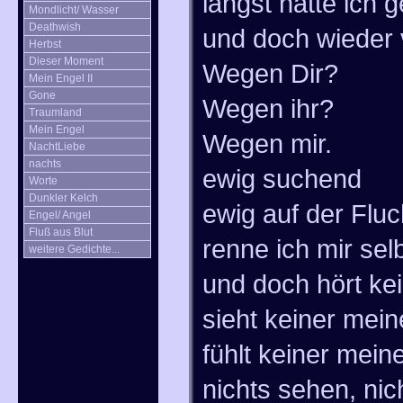
längst hatte ich 
Mondlicht/ Wasser
Deathwish
und doch wieder 
Herbst
Dieser Moment
Wegen Dir?
Mein Engel II
Gone
Wegen ihr?
Traumland
Mein Engel
Wegen mir.
NachtLiebe
nachts
ewig suchend
Worte
Dunkler Kelch
ewig auf der Fluc
Engel/ Angel
Fluß aus Blut
renne ich mir sel
weitere Gedichte...
und doch hört ke
sieht keiner mein
fühlt keiner mei
nichts sehen, nic