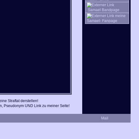
Samael Bandpage
meine
Samael- Fanpage
ne Straftat derstellen!
en, Pseudonym UND Link zu meiner Seite!
Mail