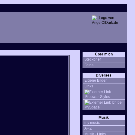
Über mich
Steckbrief
Fotos
Diverses
Eigene Bilder
Links
Freewar-Styles
Ich bei
MySpace
Musik
my music
A - Z
Musik - Links