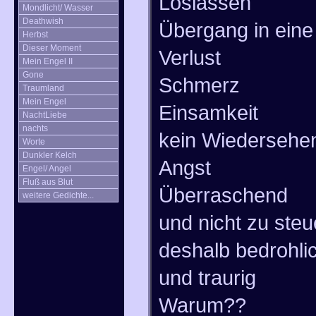
Loslassen
Mondlicht/ Wasser
Deathwish
Übergang in eine
Herbst
Dieser Moment
Verlust
Mein Engel II
Gone
Schmerz
Traumland
Mein Engel
Einsamkeit
NachtLiebe
nachts
kein Wiedersehe
Worte
Dunkler Kelch
Angst
Engel/ Angel
Fluß aus Blut
Überraschend
weitere Gedichte...
und nicht zu steu
deshalb bedrohli
und traurig
Warum??