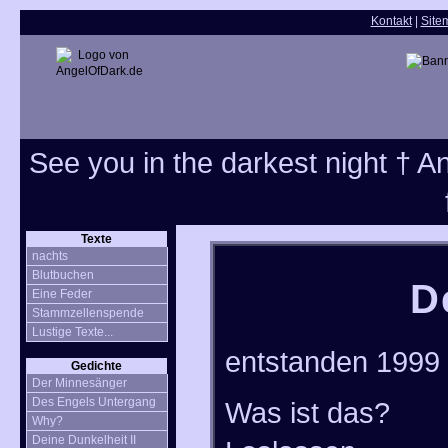
Kontakt
|
Site
See you in the darkest night † Ang
Texte
nachts
Blutbuchen
D
Eine Feder
Stammzellenspende
Lustige Texte...
entstanden 1999
Gedichte
Der Minnesänger
Des Engels Untergang
Was ist das?
Why?
Deine Dunkelheit II