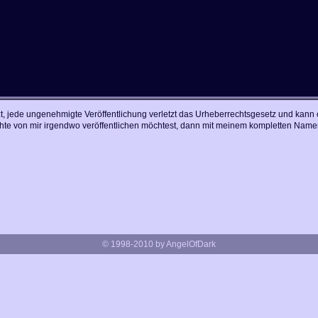
t, jede ungenehmigte Veröffentlichung verletzt das Urheberrechtsgesetz und kann ei
te von mir irgendwo veröffentlichen möchtest, dann mit meinem kompletten Nam
© 1998-2010 by AngelOfDark