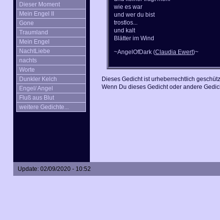
Dieser Moment
wie es war
Mein Engel II
und wer du bist
trostlos...
Gone
und kalt
Traumland
Blätter im Wind
Mein Engel
NachtLiebe
~AngelOfDark (
Claudia Ewert
)~
nachts
Worte
Dunkler Kelch
Dieses Gedicht ist urheberrechtlich geschütz
Wenn Du dieses Gedicht oder andere Gedich
Engel/ Angel
Fluß aus Blut
weitere Gedichte...
Update: 02/09/2020 - 10:52