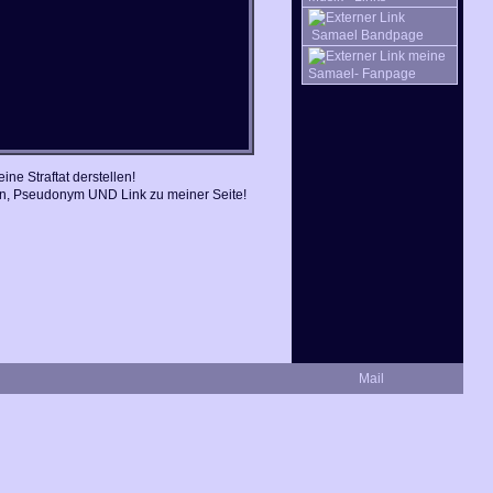
Samael Bandpage
meine
Samael- Fanpage
ne Straftat derstellen!
en, Pseudonym UND Link zu meiner Seite!
Mail