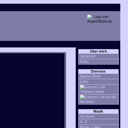
Über mich
Steckbrief
Fotos
Diverses
Eigene Bilder
Links
Freewar-Styles
Ich bei
MySpace
Musik
my music
A - Z
Musik - Links