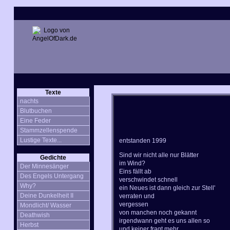
Texte
nachts
Blutbuchen
Eine Feder
Stammzellenspende
Lustige Texte...
entstanden 1999
Sind wir nicht alle nur Blätter
Gedichte
im Wind?
Der Minnesänger
Eins fällt ab
Des Engels Untergang
verschwindet schnell
Why?
ein Neues ist dann gleich zur Stell'
Deine Dunkelheit II
verraten und
vergessen
Mondlicht/ Wasser
von manchen noch gekannt
Deathwish
irgendwann geht es uns allen so
Herbst
und keiner fragt mehr