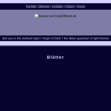
Kontakt
|
Sitemap
|
Updates
|
History
|
Home
See you in the darkest night † Angel of Dark † the fallen guardian of light forever
Blätter