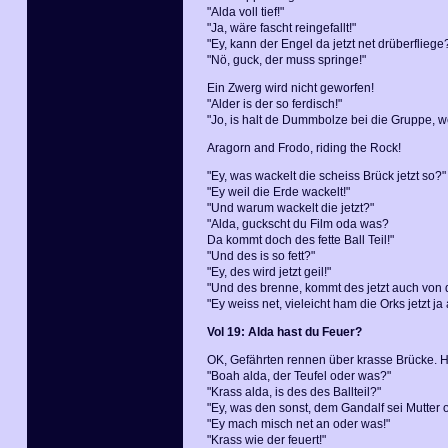
"Alda voll tief!"
"Ja, wäre fascht reingefallt!"
"Ey, kann der Engel da jetzt net drüberfliege
"Nö, guck, der muss springe!"
Ein Zwerg wird nicht geworfen!
"Alder is der so ferdisch!"
"Jo, is halt de Dummbolze bei die Gruppe, we
Aragorn and Frodo, riding the Rock!
"Ey, was wackelt die scheiss Brück jetzt so?"
"Ey weil die Erde wackelt!"
"Und warum wackelt die jetzt?"
"Alda, guckscht du Film oda was?
Da kommt doch des fette Ball Teil!"
"Und des is so fett?"
"Ey, des wird jetzt geil!"
"Und des brenne, kommt des jetzt auch von
"Ey weiss net, vieleicht ham die Orks jetzt 
Vol 19: Alda hast du Feuer?
OK, Gefährten rennen über krasse Brücke. H
"Boah alda, der Teufel oder was?"
"Krass alda, is des des Ballteil?"
"Ey, was den sonst, dem Gandalf sei Mutter 
"Ey mach misch net an oder was!"
"Krass wie der feuert!"