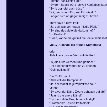
Plumps, das Skelett fällt:
"Ey dem Spasti würd ich voll Kopf abschlage
"Ey, is der jetzt auch böse!"
"Nä, der is nur blöd, so blöd wie du!"
Fangen sich an gegenseitig zu boxen.
They have a cave troll!
"Ja, geil, war voll knapp mit die Pfeile!"
"Ey, sind des viele die da komme?"
"Hoffentlich!"
"Boah, könne die gut mit die Pfeile schiesse!
Vol 17:Alda voll die krasse Kampfsau!
oder
Alda krass grosse Vieh mit die Kett!
Ok, die Orks werden rund gemacht:
Der eine fängt wieder an zu dopsen.
"Geil, geil, geil!"
Der Troll kommt:
"Alda voll die Kampfsau!"
"Ja, der macht se jetzt platt wie sau!"
"Jaha!"
"Ey, awer der kläne Zwerg geht ach gut ab!"
"Ja und die anere kläne!"
"Ey, der mit die Bratpfann ist lustig!"
"Bratpfann? Des is Streitkolbe!"