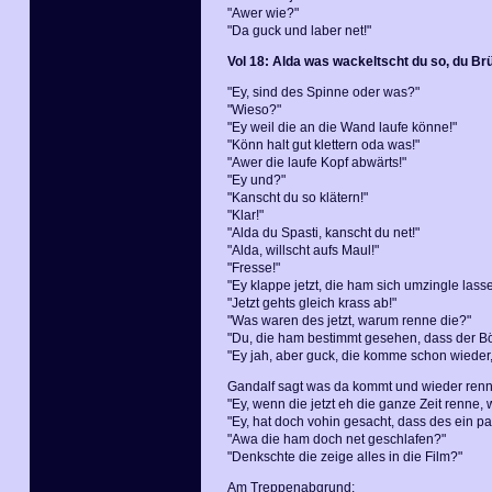
"Awer wie?"
"Da guck und laber net!"
Vol 18: Alda was wackeltscht du so, du Br
"Ey, sind des Spinne oder was?"
"Wieso?"
"Ey weil die an die Wand laufe könne!"
"Könn halt gut klettern oda was!"
"Awer die laufe Kopf abwärts!"
"Ey und?"
"Kanscht du so klätern!"
"Klar!"
"Alda du Spasti, kanscht du net!"
"Alda, willscht aufs Maul!"
"Fresse!"
"Ey klappe jetzt, die ham sich umzingle lasse
"Jetzt gehts gleich krass ab!"
"Was waren des jetzt, warum renne die?"
"Du, die ham bestimmt gesehen, dass der Bös
"Ey jah, aber guck, die komme schon wieder,
Gandalf sagt was da kommt und wieder renn
"Ey, wenn die jetzt eh die ganze Zeit renne,
"Ey, hat doch vohin gesacht, dass des ein pa
"Awa die ham doch net geschlafen?"
"Denkschte die zeige alles in die Film?"
Am Treppenabgrund: