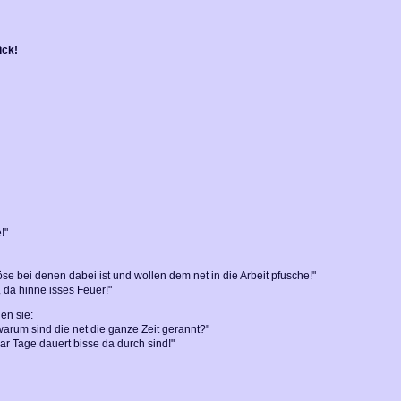
ück!
!"
e bei denen dabei ist und wollen dem net in die Arbeit pfusche!"
 da hinne isses Feuer!"
en sie:
 warum sind die net die ganze Zeit gerannt?"
ar Tage dauert bisse da durch sind!"