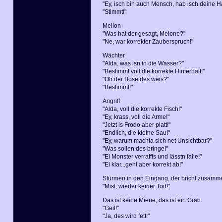
"Ey, isch bin auch Mensch, hab isch deine H
"Stimmt!"
Mellon
"Was hat der gesagt, Melone?"
"Ne, war korrekter Zauberspruch!"
Wächter
"Alda, was isn in die Wasser?"
"Bestimmt voll die korrekte Hinterhalt!"
"Ob der Böse des weis?"
"Bestimmt!"
Angriff
"Alda, voll die korrekte Fisch!"
"Ey, krass, voll die Arme!"
"Jetzt is Frodo aber platt!"
"Endlich, die kleine Sau!"
"Ey, warum machta sich net Unsichtbar?"
"Was sollen des bringe!"
"Ei Monster verraffts und lässtn falle!"
"Ei klar...geht aber korrekt ab!"
Stürmen in den Eingang, der bricht zusamm
"Mist, wieder keiner Tod!"
Das ist keine Miene, das ist ein Grab.
"Geil!"
"Ja, des wird fett!"