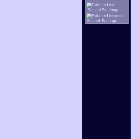
Samael Bandpage
meine
Samael- Fanpage