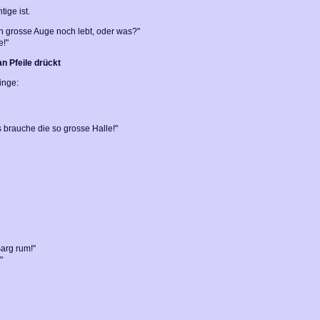
ige ist.
den grosse Auge noch lebt, oder was?"
e!"
an Pfeile drückt
inge:
s brauche die so grosse Halle!"
Sarg rum!"
"