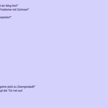
 de Weg frei!"
 Probleme mit Schnee!"
spieler!"
 gehe jetzt zu Zwergestadt!"
t die Tür net auf.