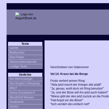
Texte
nachts
Blutbuchen
Eine Feder
Stammzellenspende
Lustige Texte...
Geschrieben von Gaterunner
Vol 14: Krass bei die Berge
Gedichte
Der Minnesänger
Frodo verliert seinen Ring:
Des Engels Untergang
"Alda jetzt macht der Krieger alle platt!"
Why?
"Ja, genau, wollt doch eh Ring benutze!"
"Ja, und der Böse will ihn jetzt auch haben!"
Deine Dunkelheit II
"Wieso gibt der den jetzt zurück an die Frod
Mondlicht/ Wasser
"Hat Angst vor die Böse!"
Deathwish
"Isch versteh des einfach net!"
Herbst