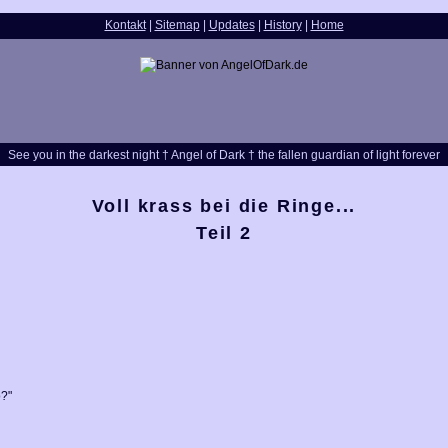
Kontakt
|
Sitemap
|
Updates
|
History
|
Home
See you in the darkest night † Angel of Dark † the fallen guardian of light forever
Voll krass bei die Ringe...
Teil 2
o?"