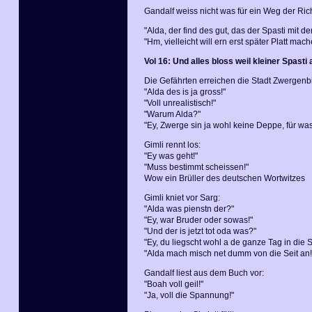
Gandalf weiss nicht was für ein Weg der Richt
"Alda, der find des gut, das der Spasti mit 
"Hm, vielleicht will ern erst später Platt mach
Vol 16: Und alles bloss weil kleiner Spasti 
Die Gefährten erreichen die Stadt Zwergenb
"Alda des is ja gross!"
"Voll unrealistisch!"
"Warum Alda?"
"Ey, Zwerge sin ja wohl keine Deppe, für wa
Gimli rennt los:
"Ey was geht!"
"Muss bestimmt scheissen!"
Wow ein Brüller des deutschen Wortwitzes
Gimli kniet vor Sarg:
"Alda was pienstn der?"
"Ey, war Bruder oder sowas!"
"Und der is jetzt tot oda was?"
"Ey, du liegscht wohl a de ganze Tag in die 
"Alda mach misch net dumm von die Seit an!
Gandalf liest aus dem Buch vor:
"Boah voll geil!"
"Ja, voll die Spannung!"