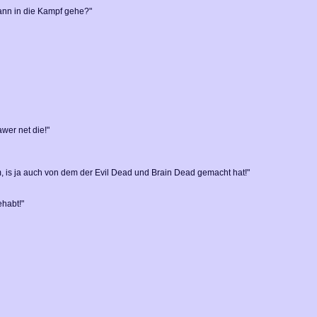
fann in die Kampf gehe?"
awer net die!"
lm, is ja auch von dem der Evil Dead und Brain Dead gemacht hat!"
ehabt!"