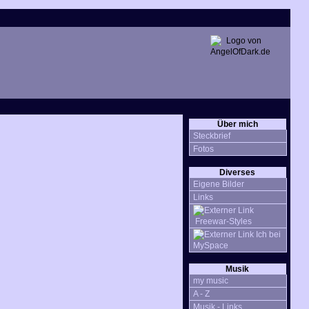
Über mich
Steckbrief
Fotos
Diverses
Eigene Bilder
Links
Freewar-Styles
Ich bei
MySpace
Musik
my music
A - Z
Musik - Links