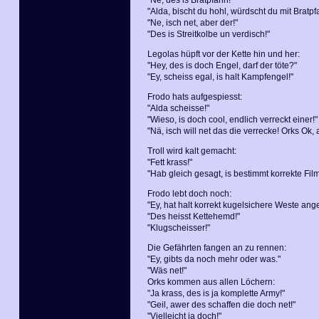
"Ne, des is Bratpfann!"
"Alda, bischt du hohl, würdscht du mit Bratp
"Ne, isch net, aber der!"
"Des is Streitkolbe un verdisch!"
Legolas hüpft vor der Kette hin und her:
"Hey, des is doch Engel, darf der töte?"
"Ey, scheiss egal, is halt Kampfengel!"
Frodo hats aufgespiesst:
"Alda scheisse!"
"Wieso, is doch cool, endlich verreckt einer!"
"Nä, isch will net das die verrecke! Orks Ok, 
Troll wird kalt gemacht:
"Fett krass!"
"Hab gleich gesagt, is bestimmt korrekte Fi
Frodo lebt doch noch:
"Ey, hat halt korrekt kugelsichere Weste ang
"Des heisst Kettehemd!"
"Klugscheisser!"
Die Gefährten fangen an zu rennen:
"Ey, gibts da noch mehr oder was."
"Wäs net!"
Orks kommen aus allen Löchern:
"Ja krass, des is ja komplette Army!"
"Geil, awer des schaffen die doch net!"
"Vielleicht ja doch!"