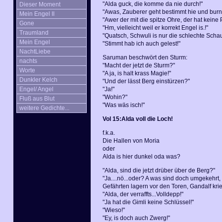
"Alda guck, die komme da nie durch!"
Dieser Moment
"Awas, Zauberer geht bestimmt hie und burnt
Mein Engel II
"Awer der mit die spitze Ohre, der hat keine
Gone
"Hm, vielleicht weil er korrekt Engel is.!"
Traumland
"Quatsch, Schwuli is nur die schlechte Schau
Mein Engel
"Stimmt hab ich auch gelest!"
NachtLiebe
Saruman beschwört den Sturm:
nachts
"Macht der jetzt de Sturm?"
Worte
"A ja, is halt krass Magie!"
Dunkler Kelch
"Und der lässt Berg einstürzen?"
Engel/ Angel
"Ja!"
"Wohin?"
Fluß aus Blut
"Was wäs isch!"
weitere Gedichte...
Vol 15:Alda voll die Loch!
f.k.a.
Die Hallen von Moria
oder
Alda is hier dunkel oda was?
"Alda, sind die jetzt drüber über de Berg?"
"Ja....nö...oder? A was sind doch umgekehrt,
Gefährten lagern vor den Toren, Gandalf krieg
"Alda, der verraffts...Volldepp!"
"Ja hat die Gimli keine Schlüssel!"
"Wieso!"
"Ey, is doch auch Zwerg!"