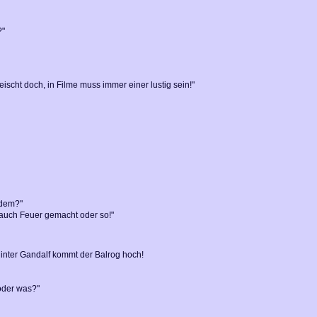
?"
ischt doch, in Filme muss immer einer lustig sein!"
 dem?"
ja auch Feuer gemacht oder so!"
inter Gandalf kommt der Balrog hoch!
oder was?"