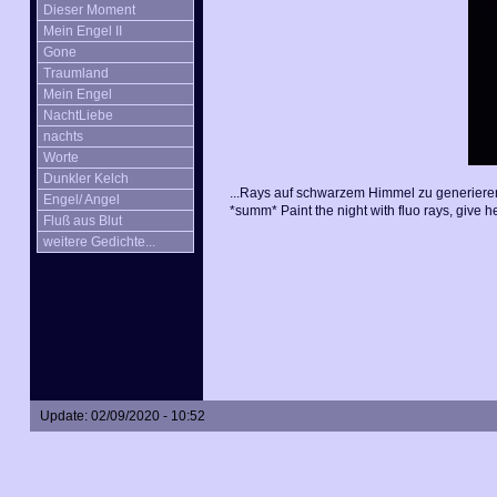
Dieser Moment
Mein Engel II
Gone
Traumland
Mein Engel
NachtLiebe
nachts
Worte
Dunkler Kelch
...Rays auf schwarzem Himmel zu generieren.
Engel/ Angel
*summ* Paint the night with fluo rays, give h
Fluß aus Blut
weitere Gedichte...
Update: 02/09/2020 - 10:52