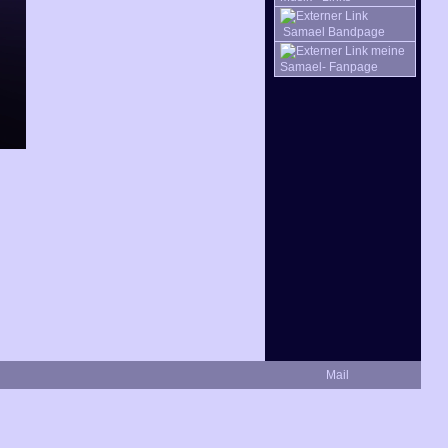
Samael Bandpage
meine
Samael- Fanpage
Mail