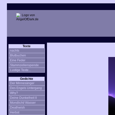
Texte
nachts
Blutbuchen
Eine Feder
Stammzellenspende
Lustige Texte...
Gedichte
Der Minnesänger
Des Engels Untergang
Why?
Deine Dunkelheit II
Mondlicht/ Wasser
Deathwish
Herbst