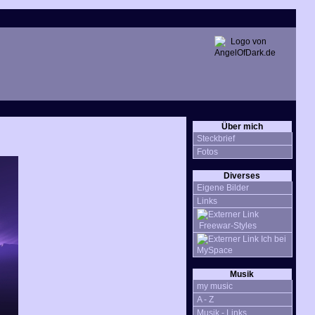
Über mich
Steckbrief
Fotos
Diverses
Eigene Bilder
Links
Freewar-Styles
Ich bei
MySpace
Musik
my music
A - Z
Musik - Links