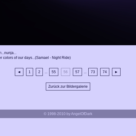
..nunja...
er colors of our days...(Samael - Night Ride)
◄
1
2
...
55
56
57
...
73
74
►
Zurück zur Bildergalerie
© 1998-2010 by AngelOfDark