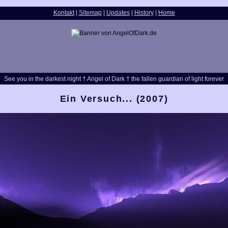
Kontakt
|
Sitemap
|
Updates
|
History
|
Home
See you in the darkest night † Angel of Dark † the fallen guardian of light forever
Ein Versuch... (2007)