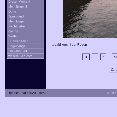
Dieser Moment
Mein Engel II
Gone
Traumland
Mein Engel
NachtLiebe
nachts
Worte
Dunkler Kelch
...bald kommt der Regen
Engel/ Angel
Fluß aus Blut
weitere Gedichte...
◄
1
2
...
5
Zurü
Update: 02/09/2020 - 10:52
© 1998