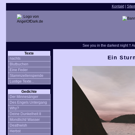
Kontakt
|
Site
See you in the darkest night † An
Texte
Ein Stur
nachts
Blutbuchen
Eine Feder
Stammzellenspende
Lustige Texte...
Gedichte
Der Minnesänger
Des Engels Untergang
Why?
Deine Dunkelheit II
Mondlicht/ Wasser
Deathwish
Herbst