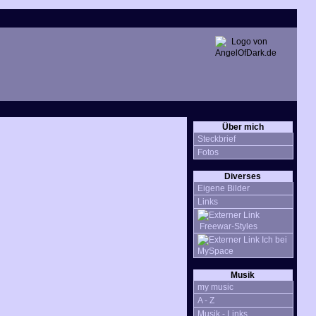
Über mich
Steckbrief
Fotos
Diverses
Eigene Bilder
Links
Freewar-Styles
Ich bei
MySpace
Musik
my music
A - Z
Musik - Links