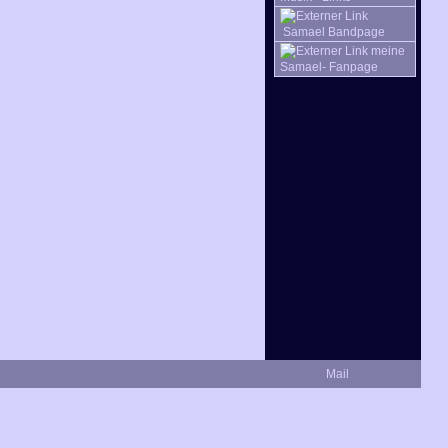
Samael Bandpage
meine
Samael- Fanpage
Mail