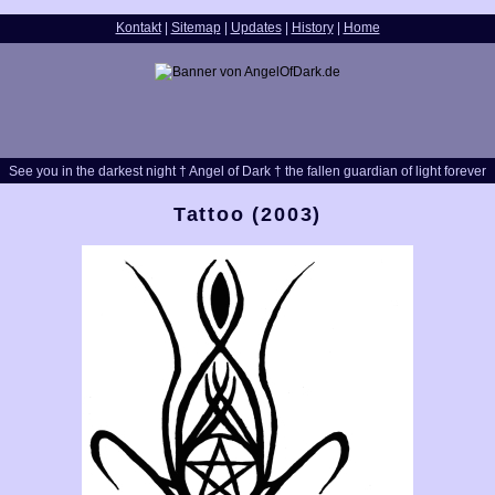
Kontakt
|
Sitemap
|
Updates
|
History
|
Home
See you in the darkest night † Angel of Dark † the fallen guardian of light forever
Tattoo (2003)