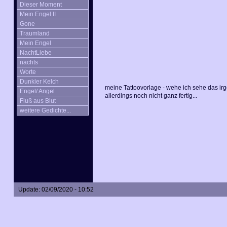
Dieser Moment
Mein Engel II
Gone
Traumland
Mein Engel
NachtLiebe
nachts
Worte
Dunkler Kelch
meine Tattoovorlage - wehe ich sehe das irg
Engel/ Angel
allerdings noch nicht ganz fertig...
Fluß aus Blut
weitere Gedichte...
Update: 02/09/2020 - 10:52