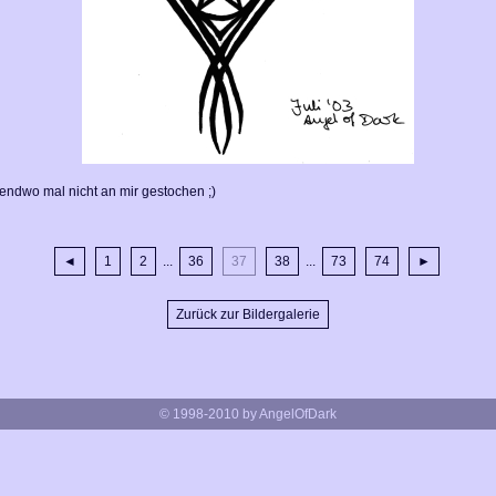
endwo mal nicht an mir gestochen ;)
◄
1
2
...
36
37
38
...
73
74
►
Zurück zur Bildergalerie
© 1998-2010 by AngelOfDark