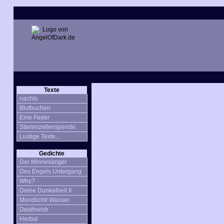
Texte
nachts
Blutbuchen
Eine Feder
Stammzellenspende
Lustige Texte...
Gedichte
Der Minnesänger
Des Engels Untergang
Why?
Deine Dunkelheit II
Mondlicht/ Wasser
Deathwish
Herbst