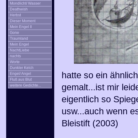
Mondlicht/ Wasser
Deathwish
Herbst
Dieser Moment
Mein Engel II
Gone
Traumland
Mein Engel
NachtLiebe
nachts
Worte
Dunkler Kelch
hatte so ein ähnlic
Engel/ Angel
Fluß aus Blut
gemalt...ist mir le
weitere Gedichte...
eigentlich so Spieg
usw...auch wenn es
Bleistift (2003)