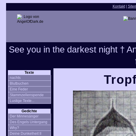
Kontakt
|
Site
See you in the darkest night † Ang
Texte
Tropf
nachts
Blutbuchen
Eine Feder
Stammzellenspende
Lustige Texte...
Gedichte
Der Minnesänger
Des Engels Untergang
Why?
Deine Dunkelheit II